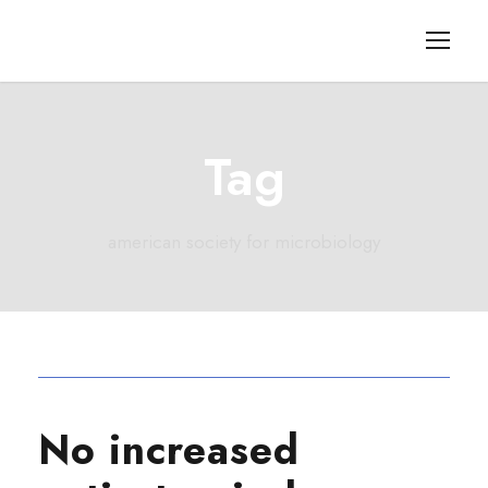
Tag
american society for microbiology
No increased